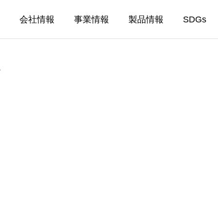
会社情報
事業情報
製品情報
SDGs
て
て
ICE
EQUIPMENT
設備紹介
原料の製造販売、耐火物原
設備紹介